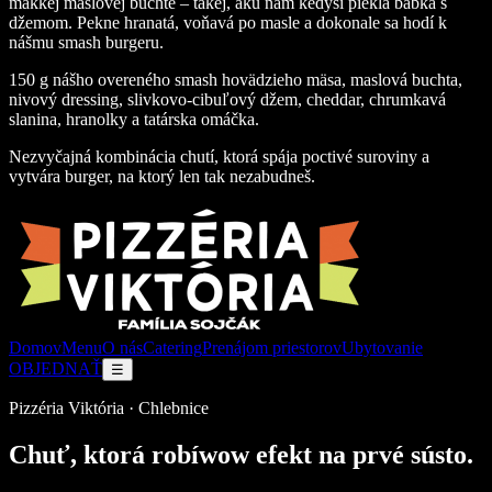
mäkkej maslovej buchte – takej, akú nám kedysi piekla babka s
džemom. Pekne hranatá, voňavá po masle a dokonale sa hodí k
nášmu smash burgeru.
150 g nášho overeného smash hovädzieho mäsa, maslová buchta,
nivový dressing, slivkovo-cibuľový džem, cheddar, chrumkavá
slanina, hranolky a tatárska omáčka.
Nezvyčajná kombinácia chutí, ktorá spája poctivé suroviny a
vytvára burger, na ktorý len tak nezabudneš.
Domov
Menu
O nás
Catering
Prenájom priestorov
Ubytovanie
OBJEDNAŤ
☰
Pizzéria Viktória · Chlebnice
Chuť, ktorá robí
wow efekt na prvé sústo.