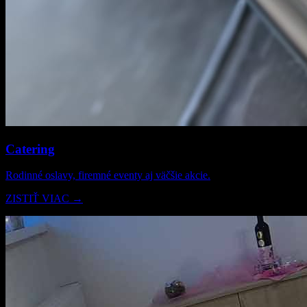
Catering
Rodinné oslavy, firemné eventy aj väčšie akcie.
ZISTIŤ VIAC →