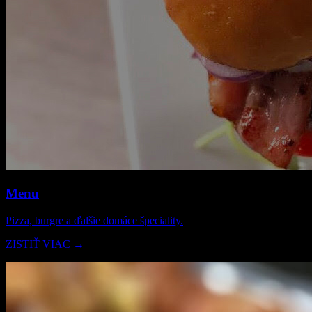
Menu
Pizza, burgre a ďalšie domáce špeciality.
ZISTIŤ VIAC →