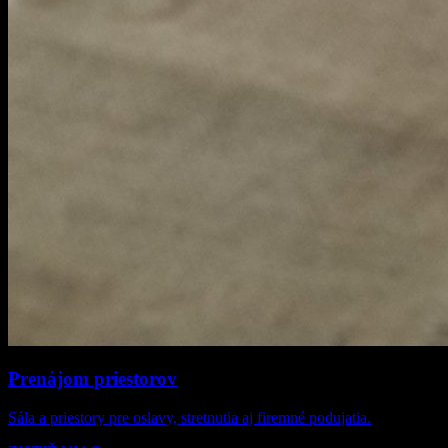
Prenájom priestorov
Sála a priestory pre oslavy, stretnutia aj firemné podujatia.