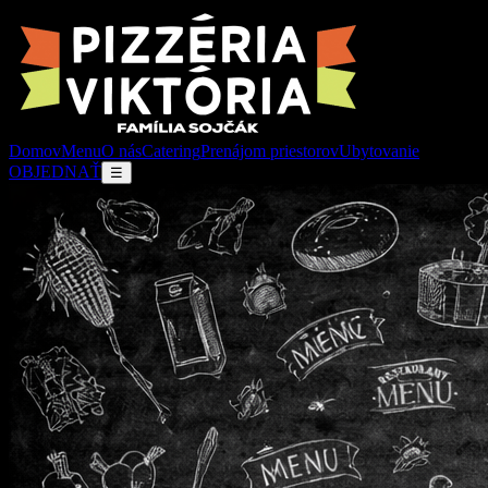
Domov
Menu
O nás
Catering
Prenájom priestorov
Ubytovanie
OBJEDNAŤ
☰