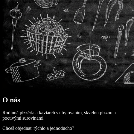
O nás
Rodinná pizzéria a kaviareň s ubytovaním, skvelou pizzou a
poctivými surovinami.
Chceš objednať rýchlo a jednoducho?