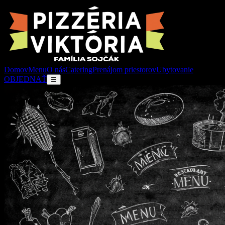
Domov
Menu
O nás
Catering
Prenájom priestorov
Ubytovanie
OBJEDNAŤ
☰