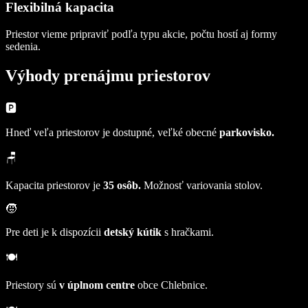
Flexibilná kapacita
Priestor vieme pripraviť podľa typu akcie, počtu hostí aj formy
sedenia.
Výhody prenájmu priestorov
🅿️
Hneď veľa priestorov je dostupné, veľké obecné
parkovisko.
🪑
Kapacita priestorov je
35 osôb.
Možnosť variovania stolov.
🧒
Pre deti je k dispozícii
detský kútik
s hračkami.
🍽️
Priestory sú
v úplnom centre
obce Chlebnice.